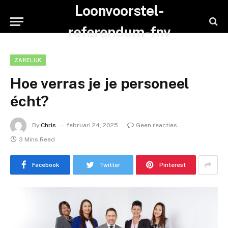
Loonvoorstel-
referendum-fnv
ZAKELIJK
Hoe verras je je personeel
écht?
By
Chris
februari 24, 2025
Geen reacties
3 Mins Read
Facebook
Twitter
Pinterest