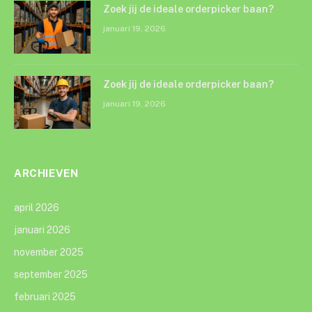
Zoek jij de ideale orderpicker baan?
januari 19, 2026
Zoek jij de ideale orderpicker baan?
januari 19, 2026
ARCHIEVEN
april 2026
januari 2026
november 2025
september 2025
februari 2025