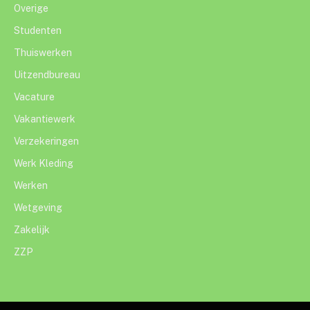
Overige
Studenten
Thuiswerken
Uitzendbureau
Vacature
Vakantiewerk
Verzekeringen
Werk Kleding
Werken
Wetgeving
Zakelijk
ZZP