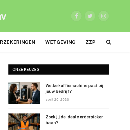
nv
Facebook
Twitter
Instagram
RZEKERINGEN
WETGEVING
ZZP
ONZE KEUZES
Welke koffiemachine past bij
jouw bedrijf?
april 20, 2026
Zoek jij de ideale orderpicker
baan?