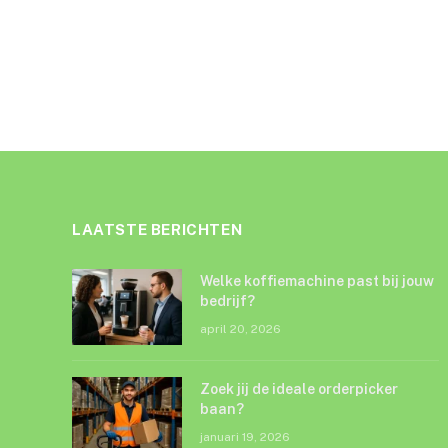
LAATSTE BERICHTEN
Welke koffiemachine past bij jouw
bedrijf?
april 20, 2026
Zoek jij de ideale orderpicker
baan?
januari 19, 2026