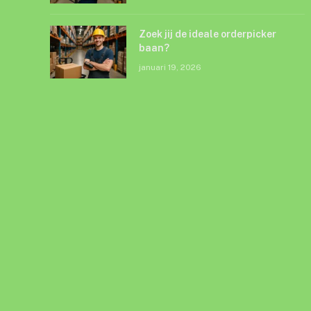
Zoek jij de ideale orderpicker
baan?
januari 19, 2026