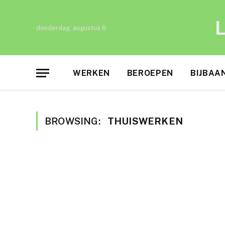
L
donderdag, augustus 6
WERKEN
BEROEPEN
BIJBAA
BROWSING:
THUISWERKEN