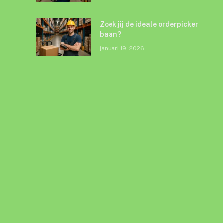
Zoek jij de ideale orderpicker
baan?
januari 19, 2026