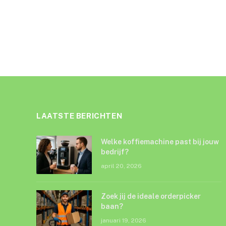
LAATSTE BERICHTEN
Welke koffiemachine past bij jouw
bedrijf?
april 20, 2026
Zoek jij de ideale orderpicker
baan?
januari 19, 2026