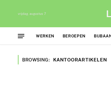
L
vrijdag, augustus 7
WERKEN
BEROEPEN
BIJBAA
BROWSING:
KANTOORARTIKELEN