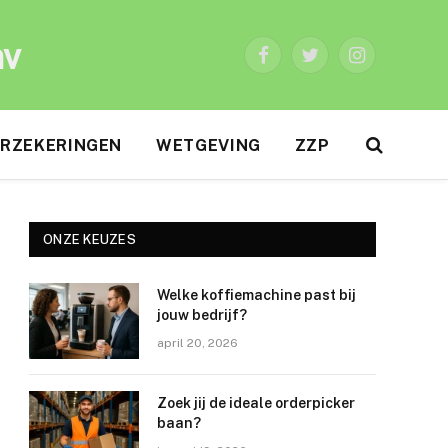
nv
Facebook
Twitter
Instagram
RZEKERINGEN
WETGEVING
ZZP
ONZE KEUZES
Welke koffiemachine past bij
jouw bedrijf?
april 20, 2026
Zoek jij de ideale orderpicker
baan?