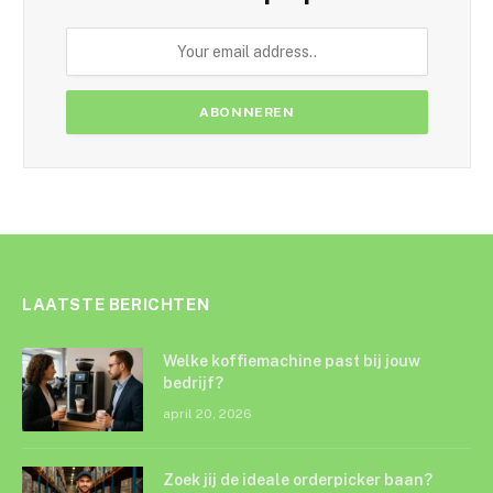
LAATSTE BERICHTEN
Welke koffiemachine past bij jouw
bedrijf?
april 20, 2026
Zoek jij de ideale orderpicker baan?