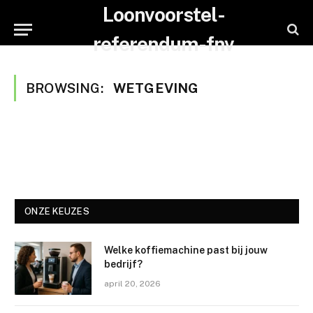
Loonvoorstel-
referendum-fnv
BROWSING:
WETGEVING
ONZE KEUZES
Welke koffiemachine past bij jouw
bedrijf?
april 20, 2026