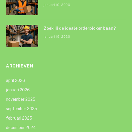
januari 19, 2026
Zoek jij de ideale orderpicker baan?
januari 19, 2026
ARCHIEVEN
april 2026
januari 2026
november 2025
september 2025
februari 2025
december 2024