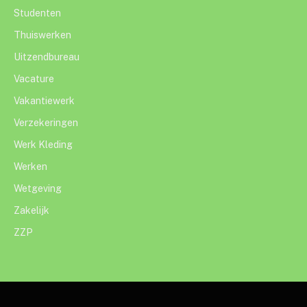
Studenten
Thuiswerken
Uitzendbureau
Vacature
Vakantiewerk
Verzekeringen
Werk Kleding
Werken
Wetgeving
Zakelijk
ZZP