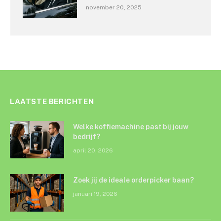
november 20, 2025
LAATSTE BERICHTEN
Welke koffiemachine past bij jouw
bedrijf?
april 20, 2026
Zoek jij de ideale orderpicker baan?
januari 19, 2026