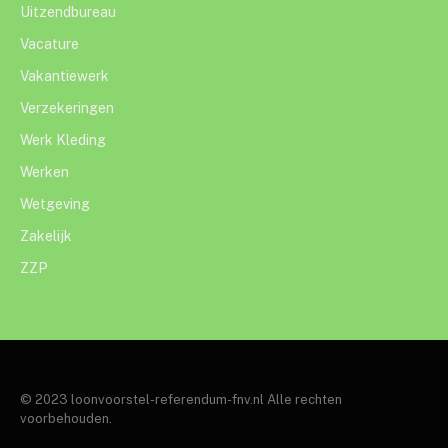
Uitzendbureau
Vacature
Vakantiewerk
Verzekeringen
Werk Kleding
Werken
Wetgeving
Zakelijk
ZZP
© 2023 loonvoorstel-referendum-fnv.nl Alle rechten
voorbehouden.