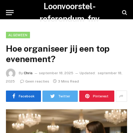
Loonvoorstel-
referendum-fnv
ALGEMEEN
Hoe organiseer jij een top
evenement?
By
Chris
september 18, 2025
Updated:
september 18,
2025
Geen reacties
3 Mins Read
Facebook
Twitter
Pinterest