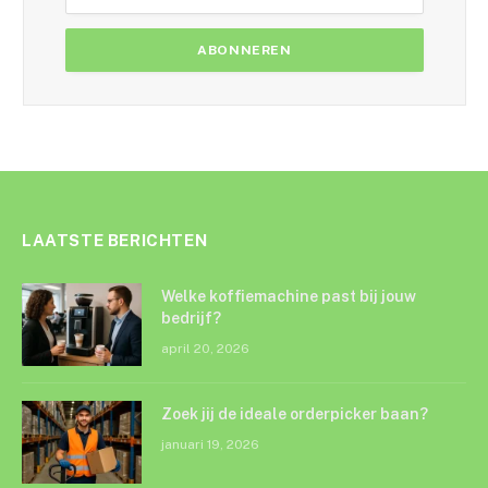
LAATSTE BERICHTEN
Welke koffiemachine past bij jouw
bedrijf?
april 20, 2026
Zoek jij de ideale orderpicker baan?
januari 19, 2026