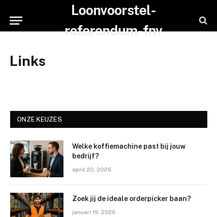
Loonvoorstel-
referendum-fnv
Links
ONZE KEUZES
Welke koffiemachine past bij jouw
bedrijf?
april 20, 2026
Zoek jij de ideale orderpicker baan?
januari 19, 2026