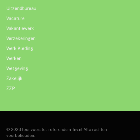
Uitzendbureau
Vacature
Vakantiewerk
Verzekeringen
Werk Kleding
Werken
Wetgeving
Zakelijk
ZZP
© 2023 loonvoorstel-referendum-fnv.nl Alle rechten
voorbehouden.